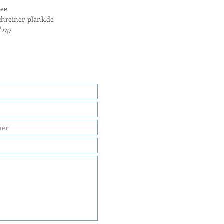
see
hreiner-plank.de
/247