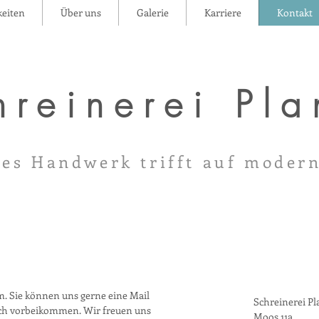
eiten
Über uns
Galerie
Karriere
Kontakt
hreinerei Pla
les Handwerk trifft auf moder
m. Sie können uns gerne eine Mail
Schreinerei Pl
ich vorbeikommen. Wir freuen uns
Moos 11a